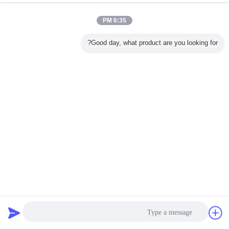
6:35 PM
Good day, what product are you looking for?
IEC60065 تست تجهیزات ایمنی برق تست مواد دی الکتریک مواد
عایق لایه نازک
تجهیزات ایمنی ایمنی برق
2024-02-19