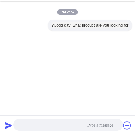
2:24 PM
Good day, what product are you looking for?
پانل درجه حرارت بارگیری توپ درجه حرارت 0.4mm اسپری
IEC60529 IPX12 با صفحه نمایش لمسی PLC
تجهیزات تست IP
2023-05-30
44 نظرات