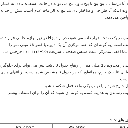
 ترمینال با پیچ پیچ یا پیچ بدون پیچ می تواند در حالت استفاده عادی به فشار
 اینکه آیا طراحی و ساختار پای بند پیچ به الزامات عدم آسیب بیش از حد به
پاسخ می دهد.
انتهای هادی از طریق یک بوشینگ با اندازه مناسب در یک صفحه قرار داده می شود، در ارتفاع H در زیر لوازم جانبی قرار داده
می شود، همانطور که در جدول 3 نشان داده شده است.,به گونه ای که خط مرکزی آن یک دایره با قطر 75 میلی متر را
توصیف می کند که با مرکز واحد کلیمپ در هواپیما افقی متمرکز است. سپس صفحه با سرعت (10±2) r / min چرخش می
فاصله بین دهن واحد قفل و سطح بالای بش باید در محدوده 15 میلی متر از ارتفاع جدول 3 باشد. بش می تواند برای جلوگ
از اتصال روغن زده شود.چرخش یا چرخش رسانای عایقیک جرم، همانطور که در جدول 3 مشخص شده است، از انتهای هادی
فل خارج شود و یا در نزدیکی واحد قفل شکسته شود.
یب رساندن به هدایت کننده به گونه ای شوند که آن را برای استفاده بیشتر
PG-ADG2
PG-ADG1
PG-