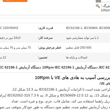
بزرگ :
IEC62196-1، IEC60884، IEC606
قدرت کاری:
C 220V/50HZ
1 یا می تواند سفارشی شود
سرعت کار:
10±2 دور در دقیقه
250-500 قابل تنظیم
قطر چرخش بوش:
75 میلی متر و 76 میلی متر
اتصالات و پایانه ها
تضمین:
12 ماه
دستگاه آزمایش 10Rpm IEC 62196-1
دستگاه آزمایش IEC 62196-1
,
,
دستگاه برای بررسی آسیب به هادی های EV طراحی شده است تا الزامات آزمایش IEC62196-1 بند 13.3 شکل 12،
IEC60884-1:2022 بند 12 را برآورده کند.2.5 و شکل 13، بند 12 IEC60669-12.5 و شکل 9، بند 6 .7.3
ریل راهنما استفاده می کند، شامل قاب، جرم، بوخ و غیره است. تعداد
که زمان آزمایش تنظیم شده، تنظیم شود.دستگاه به طور خودکار متوقف می شو