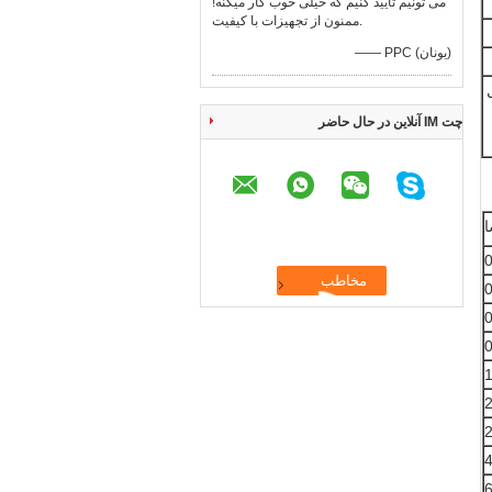
می تونیم تایید کنیم که خیلی خوب کار میکنه!
ممنون از تجهیزات با کیفیت.
—— PPC (یونان)
/شکل
چت IM آنلاین در حال حاضر
ا
0
0
0
0
1
2
2
4
6