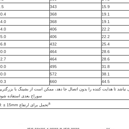
.5
343
15.9
0.4
368
19.1
4.0
368
19.1
4.0
406
22.2
5.0
406
22.2
6.8
432
25.4
0.0
464
28.6
2.7
464
28.6
0.0
495
31.8
0.0
572
38.1
0.3
660
44.5
نباشد تا هدایت کننده را بدون اتصال جا دهد، ممکن است از بشینگ با بزرگتری
سوراخ بعدی استفاده شود
a
تحمل برای ارتفاع H: ± 15mm