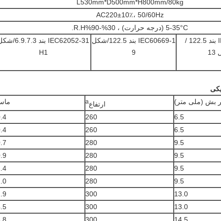
L530mm*D500mm*H800mm/80kg
AC220±10٪، 50/60Hz
5-35°C (درجه حرارت) ، 30%-90%R.H.
IEC60884-1 بند 122.5 /
IEC60669-1 بند 122.5/شکل
IEC62052-31 بند 6.9.7.3
1
9
H1
 بش (ملی متر)
ماس
a
ارتفاع
.4
260
6.5
.4
260
6.5
.7
280
9.5
.9
280
9.5
.4
280
9.5
.0
280
9.5
.9
300
13.0
.5
300
13.0
.8
300
14.5