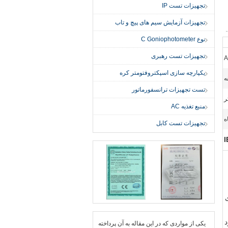
تجهیزات تست IP
تجهیزات آزمایش سیم های پیچ و تاب
نوع C Goniophotometer
تجهیزات تست رهبری
A
یکپارچه سازی اسپکتروفتومتر کره
تست تجهیزات ترانسفورماتور
منبع تغذیه AC
تجهیزات تست کابل
IEC62052-319 (برای
د
یكی از مواردی كه در این مقاله به آن پرداخته