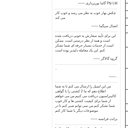
—— گاما نورپردازی Pty Ltd
چکش بهار خوب به نظر می رسد و خوب کار
می کند
—— اتصال سیگما
این برای تأیید سفارش به خوبی دریافت شده
است و همه از نظر درستی است. ممکن
است از خدمات بسیار حرفه ای شما تشکر
کنم. این یک معامله دلپذیر بوده است.
—— گروه گالاگر
..
—— .
من این ایمیل را ارسال می کنم تا به شما
اطلاع دهم که ما 2 کشتی را با گواهی
کالیبراسیون دریافت می کنیم.من می خواهم
از شما برای کیفیت کشتی ها و کار خوب
شما تشکر کنم.من نمی توانم صبر کنم تا در
موضوعات دیگر با شما کار کنم.
—— برانت فرانسه