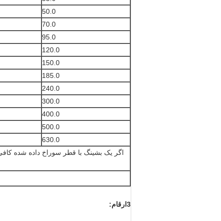
50.0
70.0
95.0
120.0
150.0
185.0
240.0
300.0
400.0
500.0
630.0
اگر یک بشینگ با قطر سوراخ داده شده کافی 
3ارقام: