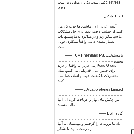
می شود، یكی از موارد زیر است: c est très
bien
—— تشکیل ESTI
آلیس عزیز ، الان ماشین ها خوب کار می
کنند. از حمایت و صبر شما برای حل مشکلات
ما سپاسگزاریم و در مذاکره به ما پیشنهادات
بسیار مفیدی دادید. واقعاً همکاری خوبی
است.
—— TUV Rheinland Pvt. با مسئولیت
محدود
پنی عزیز، ما واقعا از خرید Pego Group
یری
برای چندین سال قدردانی می کنیم، تمام
محصولات با کیفیت خوب و آسان عمل می
کنند.
—— LIA Laboratories Limited
من چکش های بهار را دریافت کرده ام، آنها
عالی هستند!
—— BSH گروه
بله ما پروب ها را گرفتیم و مهندسان ما آنها
را دوست دارند. با تشکر.