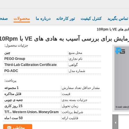
 تماس بگیرید
کنترل کیفیت
تور کارخانه
درباره ما
محصولات
صفحه
جزئیات محصول:
محل منبع:
چین
نام تجاری:
PEGO Group
گواهی:
Third-Lab Calibration Certificate
شماره مدل:
PG-ADC
پرداخت:
مقدار حداقل تعداد سفارش:
1 مجموعه
قیمت:
قابل مذاکره
جزئیات بسته بندی:
جعبه ی چوبی
زمان تحویل:
15 روز کاری
شرایط پرداخت:
T/T،، Western Union، MoneyGram
قابلیت ارائه:
50 ست / ماه
مخاطب