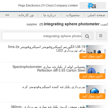
Pego Electronics (Yi Chun) Company Limited
صفحه اصلی
محصولات
درباره ما
تور کارخانه
>>
integrating sphere photometer
کیفیت
supplier.
(7)
LM-79 الگوریتم اسپکتروفتومتر اسپکتروفتومتر 5ms-2s
برای نورپردازی LED
اکنون سؤال کنید
پشتیبانی لوله از یکپارچه سازی Spectrophotometer
Reflection diff 0.93 Carton Steel
اکنون سؤال کنید
نورپردازی یکپارچه کننده اسپکتروفوتومتر کره
اکنون سؤال کنید
طیف سنجی کروی یکپارچه سازی نورپردازی 380nm-