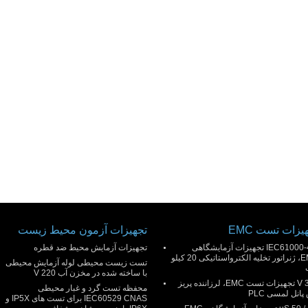
یزات تست EMC
تجهیزات آزمون محیط زیست
IEC61000-4-2 تجهیزات آزمایشگاهی
تجهیزات آزمایش محیط ضد قطره
EMC، ژنراتور تخلیه الکترواستاتیکی 20 کیلو
تست زیست محیطی لوله آزمایش محیطی
با ساخته شده در مخزن آب 220 V
300 V تجهیزات تست EMC، لرزاننده پریز
محفظه تست گرد و غبار محیطی
پانل لمسی PLC
IEC60529 CNAS برای تست های IP5X و