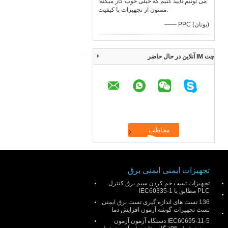
می تونیم تایید کنیم که خیلی خوب کار میکنه!
ممنون از تجهیزات با کیفیت.
—— PPC (یونان)
چت IM آنلاین در حال حاضر
تجهیزات ایمنی ایمنی برق
تجهیزات تست خم کردن سیم برق کنترل
PLC مطابق با IEC60335-1
136 تست های اندازه گیری تست برق ایمنی
تست تجهیزات گوشه آزمون افزایش دما
IEC60695-11-5 دستگاه آزمون آزمون