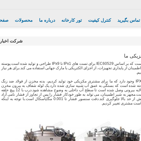
 تماس بگیرید
کنترل کیفیت
تور کارخانه
درباره ما
محصولات
صفحه
شرکت اخبار
تجهیزات تست واترپوف یکی از دسته های اصلی ما است که بر اساس IEC60529 برای تست های IPx1 تا IPx9 طراحی و تولید شده است.پوسته
شده است و برای اطمینان از پایداری تجهیزات، از اجزای الکتریکی با مارک جهانی استفاده می کند.برای هر نیاز
م.
در زیر تعدادی عکس برای مخزن آب فشار قوی IPX8 وجود دارد که ما برای مشتری مکزیکی خود تولید کردیم، بدنه مخزن از فولاد ضد زنگ
 میلی متر یا 5 میلی متر ساخته شده است که بستگی به عمق آب شبیه سازی شده دارد.یک لوله شفاف به بیرون مخزن
وصل شده است و یک خط کش فولادی ضد زنگ به لایه بیرونی وصل شده است تا سطح آب داخلی به وضوح مشاهده شود.درب با 12 پیچ حلقه
.مجهز به شیر اطمینان، می تواند به طور خودکار فشار را پس از تجاوز از فشار نامی آزاد
کند تا از عملکرد نادرست اپراتور و تنظیم فشار بیش از حد بالا جلوگیری کند.دقت سنسور فشار تا 0.001 مگاپاسکال است.با توجه به اینکه
ست مشتری تغییر کردیم.