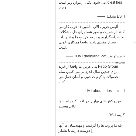
می شود، یكی از موارد زیر است: c est très
bien
—— تشکیل ESTI
آلیس عزیز ، الان ماشین ها خوب کار می
کنند. از حمایت و صبر شما برای حل مشکلات
ما سپاسگزاریم و در مذاکره به ما پیشنهادات
بسیار مفیدی دادید. واقعاً همکاری خوبی
است.
—— TUV Rheinland Pvt. با مسئولیت
محدود
پنی عزیز، ما واقعا از خرید Pego Group
برای چندین سال قدردانی می کنیم، تمام
محصولات با کیفیت خوب و آسان عمل می
کنند.
—— LIA Laboratories Limited
من چکش های بهار را دریافت کرده ام، آنها
عالی هستند!
—— BSH گروه
بله ما پروب ها را گرفتیم و مهندسان ما آنها
را دوست دارند. با تشکر.