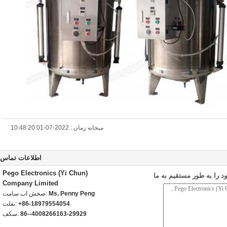
میخانه زمان : 2022-07-01 10:48:20
اطلاعات تماس
Pego Electronics (Yi Chun)
 را به طور مستقیم به ما
Company Limited
Ms. Penny Peng
تماس با شخص:
+86-18979554054
تلفن:
86--4008266163-29929
فکس: