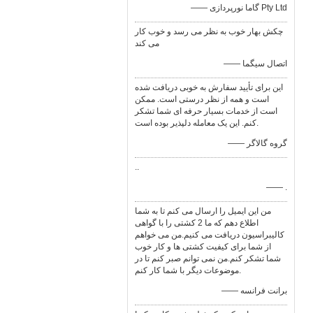
—— گاما نورپردازی Pty Ltd
چکش بهار خوب به نظر می رسد و خوب کار
می کند
—— اتصال سیگما
این برای تأیید سفارش به خوبی دریافت شده
است و همه از نظر درستی است. ممکن
است از خدمات بسیار حرفه ای شما تشکر
کنم. این یک معامله دلپذیر بوده است.
—— گروه گالاگر
..
—— .
من این ایمیل را ارسال می کنم تا به شما
اطلاع دهم که ما 2 کشتی را با گواهی
کالیبراسیون دریافت می کنیم.من می خواهم
از شما برای کیفیت کشتی ها و کار خوب
شما تشکر کنم.من نمی توانم صبر کنم تا در
موضوعات دیگر با شما کار کنم.
—— برانت فرانسه