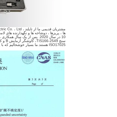
ها ، پریزها ، دوشاخه ها و نگهدارنده های لا
10
در سال 2020. پس از یک سال همکاری ، آنها مجدداً به Pego سفارش می دهند و 1 مجموعه می خرند
سنج TIS166-2549
،
کاوشگر آزمایش B
و
کا
ISO17025 هستند.ما بسیار خوشحالیم که با یکدیگر همکاری می کنیم.