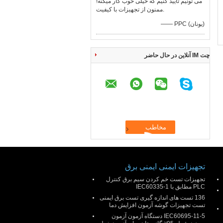
می تونیم تایید کنیم که خیلی خوب کار میکنه!
ممنون از تجهیزات با کیفیت.
—— PPC (یونان)
چت IM آنلاین در حال حاضر
تجهیزات ایمنی ایمنی برق
تجهیزات تست خم کردن سیم برق کنترل
PLC مطابق با IEC60335-1
136 تست های اندازه گیری تست برق ایمنی
تست تجهیزات گوشه آزمون افزایش دما
IEC60695-11-5 دستگاه آزمون آزمون