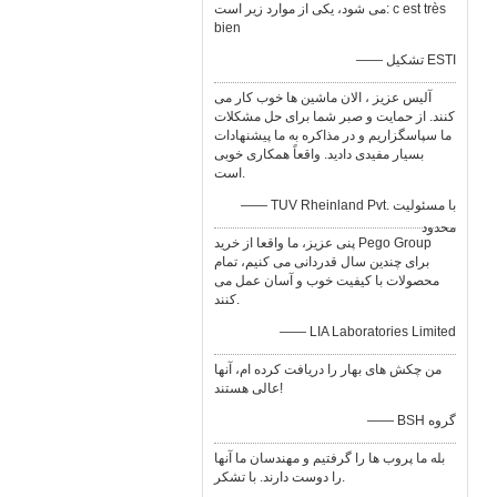
می شود، یكی از موارد زیر است: c est très
bien
—— تشکیل ESTI
آلیس عزیز ، الان ماشین ها خوب کار می
کنند. از حمایت و صبر شما برای حل مشکلات
ما سپاسگزاریم و در مذاکره به ما پیشنهادات
بسیار مفیدی دادید. واقعاً همکاری خوبی
است.
—— TUV Rheinland Pvt. با مسئولیت
محدود
پنی عزیز، ما واقعا از خرید Pego Group
برای چندین سال قدردانی می کنیم، تمام
محصولات با کیفیت خوب و آسان عمل می
کنند.
—— LIA Laboratories Limited
من چکش های بهار را دریافت کرده ام، آنها
عالی هستند!
—— BSH گروه
بله ما پروب ها را گرفتیم و مهندسان ما آنها
را دوست دارند. با تشکر.