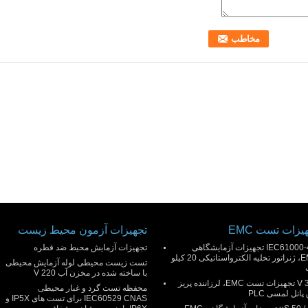
یزات تست EMC
تجهیزات آزمون محیط زیست
IEC61000-4-2 تجهیزات آزمایشگاهی
تجهیزات آزمایش محیط ضد قطره
EMC، ژنراتور تخلیه الکترواستاتیکی 20 کیلو
تست زیست محیطی لوله آزمایش محیطی
با ساخته شده در مخزن آب 220 V
300 V تجهیزات تست EMC، لرزاننده پریز
محفظه تست گرد و غبار محیطی
پانل لمسی PLC
IEC60529 CNAS برای تست های IP5X و