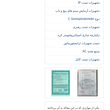
تجهیزات تست IP
تجهیزات آزمایش سیم های پیچ و تاب
نوع C Goniophotometer
تجهیزات تست رهبری
یکپارچه سازی اسپکتروفتومتر کره
تست تجهیزات ترانسفورماتور
منبع تغذیه AC
تجهیزات تست کابل
یكی از مواردی كه در این مقاله به آن پرداخته