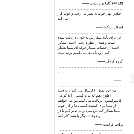
—— گاما نورپردازی Pty Ltd
چکش بهار خوب به نظر می رسد و خوب کار
می کند
—— اتصال سیگما
این برای تأیید سفارش به خوبی دریافت شده
است و همه از نظر درستی است. ممکن
است از خدمات بسیار حرفه ای شما تشکر
کنم. این یک معامله دلپذیر بوده است.
—— گروه گالاگر
..
—— .
من این ایمیل را ارسال می کنم تا به شما
اطلاع دهم که ما 2 کشتی را با گواهی
کالیبراسیون دریافت می کنیم.من می خواهم
از شما برای کیفیت کشتی ها و کار خوب
شما تشکر کنم.من نمی توانم صبر کنم تا در
موضوعات دیگر با شما کار کنم.
—— برانت فرانسه