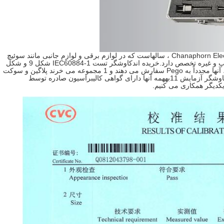
مشتریان قدیمی ما از تایلند ، Chanaphorn Electric Co. ، Ltd ، سالهاست که در لوازم برقی و لوازم جانبی مانند سوئیچ
مپ و غیره تخصص دارد.خریده اند
کاوشگر تست IEC60884-1 شکل 9 و شکل
پلاگین و سوکت
وشگر آزمایش 11
بههمه آنها دارای گواهی کالیبراسیون صادره توسط