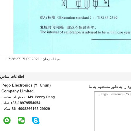
میخانه زمان : 2021-09-15 17:26:27
اطلاعات تماس
Pego Electronics (Yi Chun)
 را به طور مستقیم به ما
Company Limited
Ms. Penny Peng
تماس با شخص:
+86-18979554054
تلفن:
86--4008266163-29929
فکس: