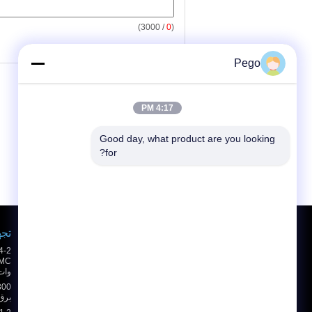
/ 3000)
0
(
Pego
4:17 PM
Good day, what product are you looking 
for?
درخواست نقل قول
تجه
ارسال
وات
sgs
برق 