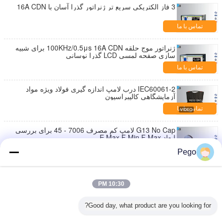
3 فاز الکتریکی سریع تر ژنراتور گذرا آسان با 16A CDN
تماس با ما
ژنراتور موج حلقه 100KHz/0.5μs 16A CDN برای شبیه
سازی صفحه لمسی LCD گذرا نوسانی
تماس با ما
IEC60061-2 درب لامپ اندازه گیری فولاد ویژه مواد
آزمایشگاهی کالیبراسیون
تماس با ما
G13 No Cap لامپ کم مصرف 7006 - 45 برای بررسی
ابعاد E Max F Min F Max
تماس با ما
Pego
اندازه لامپ لامپ فولاد ضد زنگ، برو و نه CANS اندازه
گیری CANS تایید شده است
10:30 PM
تماس با ما
Good day, what product are you looking for?
لامپ Density High Go No Go پین سنج برای تست پایه
7006-121-1 اعمال می شود