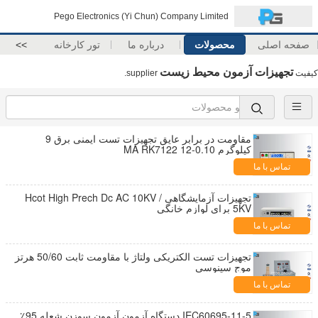
Pego Electronics (Yi Chun) Company Limited
صفحه اصلی
محصولات
درباره ما
تور کارخانه
>>
تجهیزات آزمون محیط زیست
کیفیت
supplier.
مقاومت در برابر عایق تجهیزات تست ایمنی برق 9
کیلوگرم 0.10-12 MA RK7122
تماس با ما
تجهیزات آزمایشگاهی Hcot High Prech Dc AC 10KV /
5KV برای لوازم خانگی
تماس با ما
تجهیزات تست الکتریکی ولتاژ با مقاومت ثابت 50/60 هرتز
موج سینوسی
تماس با ما
IEC60695-11-5 دستگاه آزمون آزمون سوزن شعله 95٪