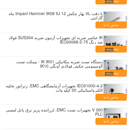
تماس با ما
با دقت بالا بهار چکش Impact Hammer IK08 5J 12 ماه
گارانتی
تماس با ما
IK عناصر ضربه ای تجهیزات آزمون ضربه SUS304 فولاد
ضد زنگ IEC60068-2-75
تماس با ما
دستگاه تست ضربه مکانیکی IK IK01 - نیمکت تست
آلومینیومی چکش فولادی آونگی IK10
تماس با ما
IEC61000-4-2 تجهیزات آزمایشگاهی EMC، ژنراتور تخلیه
الکترواستاتیکی 20 کیلو وات
تماس با ما
300 V تجهیزات تست EMC، لرزاننده پریز برق پانل لمسی
PLC
تماس با ما