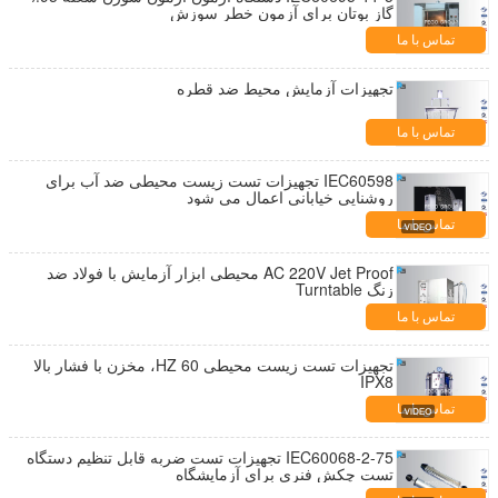
گاز بوتان برای آزمون خطر سوزش
تماس با ما
تجهیزات آزمایش محیط ضد قطره
تماس با ما
IEC60598 تجهیزات تست زیست محیطی ضد آب برای
روشنایی خیابانی اعمال می شود
تماس با ما
AC 220V Jet Proof محیطی ابزار آزمایش با فولاد ضد
زنگ Turntable
تماس با ما
تجهیزات تست زیست محیطی 60 HZ، مخزن با فشار بالا
IPX8
تماس با ما
IEC60068-2-75 تجهیزات تست ضربه قابل تنظیم دستگاه
تست چکش فنری برای آزمایشگاه