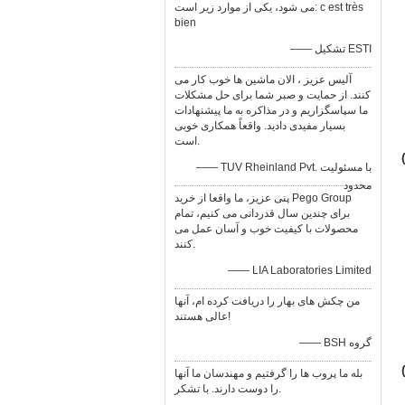
می شود، یكی از موارد زیر است: c est très
bien
—— تشکیل ESTI
آلیس عزیز ، الان ماشین ها خوب کار می
کنند. از حمایت و صبر شما برای حل مشکلات
ما سپاسگزاریم و در مذاکره به ما پیشنهادات
بسیار مفیدی دادید. واقعاً همکاری خوبی
است.
—— TUV Rheinland Pvt. با مسئولیت
محدود
پنی عزیز، ما واقعا از خرید Pego Group
برای چندین سال قدردانی می کنیم، تمام
محصولات با کیفیت خوب و آسان عمل می
کنند.
—— LIA Laboratories Limited
من چکش های بهار را دریافت کرده ام، آنها
عالی هستند!
—— BSH گروه
بله ما پروب ها را گرفتیم و مهندسان ما آنها
را دوست دارند. با تشکر.