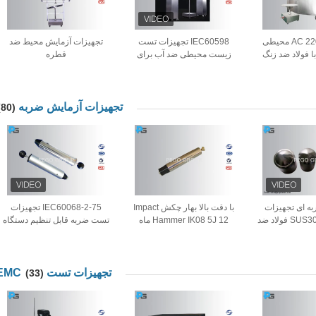
AC 220V Jet Proof محیطی
IEC60598 تجهیزات تست
تجهیزات آزمایش محیط ضد
با فولاد ضد زنگ
زیست محیطی ضد آب برای
قطره
Turnt
روشنایی خیابانی اعمال می
شود
تجهیزات آزمایش ضربه
(80)
ربه ای تجهیزات
با دقت بالا بهار چکش Impact
IEC60068-2-75 تجهیزات
آزمون ضربه SUS304 فولاد ضد
Hammer IK08 5J 12 ماه
تست ضربه قابل تنظیم دستگاه
گارانتی
تست چکش فنری برای
آزمایشگاه
تجهیزات تست EMC
(33)