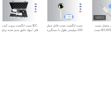
یروی متصل تست
تست انگشت تست قابل حمل
IEC تست انگشت پروب کیت
انگشت، IEC60529 تست
100 میلیمتر طول با دستگیره
فلز / مواد عایق بندی شده برای
50 میلیمتر کره
تست قابلیت دسترسی