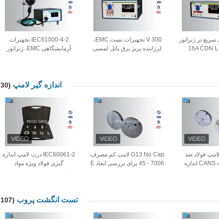
 سریع تر ژنراتور
300 V تجهیزات تست EMC،
IEC61000-4-2 تجهیزات
16A
لرزاننده پریز برق پانل لمسی
آزمایشگاهی EMC، ژنراتور
PLC
تخلیه الکترواستاتیکی 20 کیلو
وات
اندازه گیر لامپ
(30)
لامپ فولاد ضد
G13 No Cap لامپ کم مصرف
IEC60061-2 درب لامپ اندازه
زنگ، برو و نه CANS اندازه
7006 - 45 برای بررسی ابعاد E
گیری فولاد ویژه مواد
Max F Min F Max
آزمایشگاهی کالیبراسیون
تست انگشت پروب
(107)