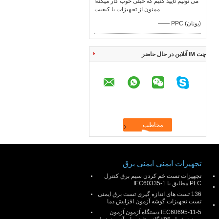
می تونیم تایید کنیم که خیلی خوب کار میکنه!
ممنون از تجهیزات با کیفیت.
—— PPC (یونان)
چت IM آنلاین در حال حاضر
تجهیزات ایمنی ایمنی برق
تجهیزات تست خم کردن سیم برق کنترل
PLC مطابق با IEC60335-1
136 تست های اندازه گیری تست برق ایمنی
تست تجهیزات گوشه آزمون افزایش دما
IEC60695-11-5 دستگاه آزمون آزمون