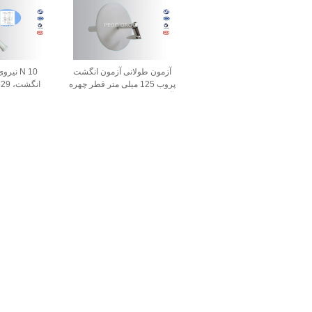
آزمون طولانی آزمون انگشت
10 N ن
پروب 125 میلی متر قطر چهره
آزمایشگاه کالیبراسیون صدور
پروب B عملیات آسان است
گواهینامه