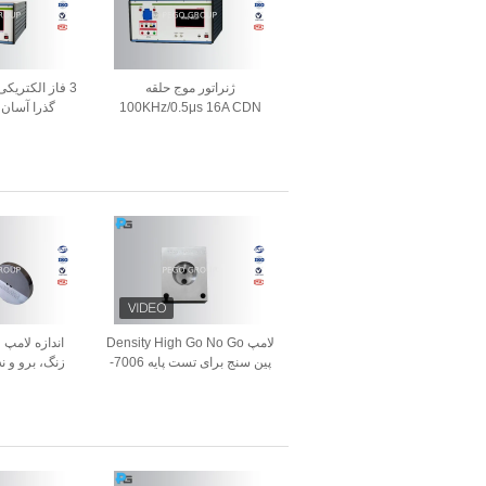
ژنراتور موج حلقه
3 فاز الکتریکی
100KHz/0.5μs 16A CDN
گذرا آسان با  CDN
برای شبیه سازی صفحه لمسی
LCD گذرا نوسانی
لامپ Density High Go No Go
اندازه لامپ 
پین سنج برای تست پایه 7006-
121-1 اعمال می شود
گیری CANS تایید شده است