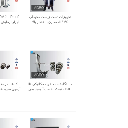
تجهیزات تست زیست محیطی
60 HZ، مخزن با فشار بالا
ابزار آزمایش 
able
IPX8
دستگاه تست ضربه مکانیکی IK
IK عناصر ض
IK01 - نیمکت تست آلومینیومی
چکش فولادی آونگی IK10
زنگ IEC60068-2-75