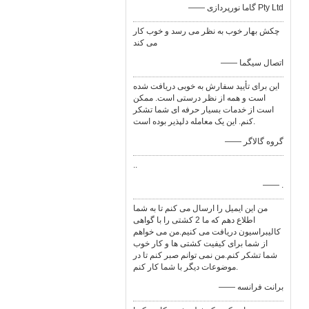
—— گاما نورپردازی Pty Ltd
چکش بهار خوب به نظر می رسد و خوب کار
می کند
—— اتصال سیگما
این برای تأیید سفارش به خوبی دریافت شده
است و همه از نظر درستی است. ممکن
است از خدمات بسیار حرفه ای شما تشکر
کنم. این یک معامله دلپذیر بوده است.
—— گروه گالاگر
..
—— .
من این ایمیل را ارسال می کنم تا به شما
اطلاع دهم که ما 2 کشتی را با گواهی
کالیبراسیون دریافت می کنیم.من می خواهم
از شما برای کیفیت کشتی ها و کار خوب
شما تشکر کنم.من نمی توانم صبر کنم تا در
موضوعات دیگر با شما کار کنم.
—— برانت فرانسه