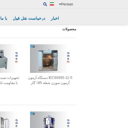
Persian
اخبار
درخواست نقل قول
با ما
محصولات
IEC60695-11-5 دستگاه آزمون
تجهیزات تست 
آزمون سوزن شعله 95٪ گاز
بوتان برای آزمون خطر سوزش
موج س