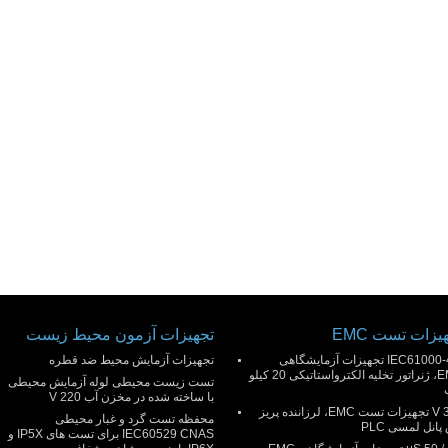
یزات تست EMC
تجهیزات آزمون محیط زیست
IEC61000-4-2 تجهیزات آزمایشگاهی
تجهیزات آزمایش محیط ضد قطره
EMC، ژنراتور تخلیه الکترواستاتیکی 20 کیلو
تست زیست محیطی لوله آزمایش محیطی
با ساخته شده در مخزن آب 220 V
300 V تجهیزات تست EMC، لرزاننده پریز
محفظه تست گرد و غبار محیطی
پانل لمسی PLC
IEC60529 CNAS برای تست های IP5X و