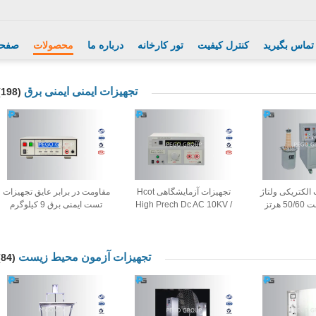
 تماس بگیرید
کنترل کیفیت
تور کارخانه
درباره ما
محصولات
صفحه
تجهیزات ایمنی ایمنی برق
(198)
الکتریکی ولتاژ
تجهیزات آزمایشگاهی Hcot
مقاومت در برابر عایق تجهیزات
با مقاومت ثابت 50/60 هرتز
High Prech Dc AC 10KV /
تست ایمنی برق 9 کیلوگرم
ینوسی
5KV برای لوازم خانگی
0.10-12 MA RK7122
تجهیزات آزمون محیط زیست
(84)