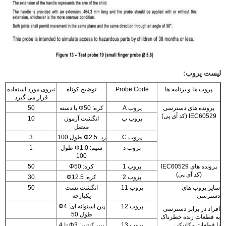
لیست پروب:
پروب ها و برنامه ها
Probe Code
توضیح کوتاه
نیروی مورد استفاده
قرار می گیرد
پرونده های دسترسی
پروب A
کره: Φ50 با دسته
50
IEC60529 (کد آی پی)
پروب ب
انگشت آزمون
10
متصل
پروب C
رد: Φ2.5 طول 100
3
پروب د
سیم: Φ1.0 طول
1
100
پرونده های IEC60529
پروب 1
کره: Φ50
50
(کد آی پی)
پروب 2
کره: Φ12.5
30
سایر پروب های
پروب 11
انگشت تست
50
دسترسی
یکپارچه
پروب 12
پین استوانه ای: Φ4
افراد در برابر دسترسی
طول 50
به قطعات زنده خطرناک
یا قطعات مکانیکی
پروب 13
پین کنتین: Φ3 تا 4