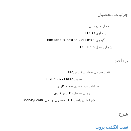
جزئیات محصول
محل منبع:
چين
نام تجاری:
PEGO
گواهی:
Third-lab Calibration Certificate
شماره مدل:
PG-TP18
پرداخت
مقدار حداقل تعداد سفارش:
1set
قیمت:
USD450-600/set
جزئیات بسته بندی:
جعبه کارتن
زمان تحویل:
15 روز کاری
شرایط پرداخت:
T/T، وسترن یونیون، MoneyGram
شرح
تست انگشت پروب