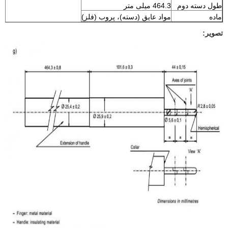
طول دسته دوم
464.3 میلی متر
ماده
مواد عایق (دسته)، پروب (فلز)
تصویر: