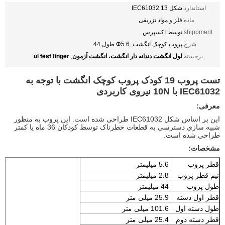
استاندارد:
شکل 13 IEC61032
ماده:
فلز و مواد تزریقی
shippment:
توسط اکسپرس
شرح:
پروب کوچک انگشت: Φ5.6 طول 44
لول انگشت دندانه دار انگشت، انگشت آزمون
ul test finger
برجسته:
,
تست پروب 19 کودک پروب کوچک انگشت با توجه به
IEC61032 با 10N نیروی کاربردی
معرفی:
این بر اساس شکل IEC61032 طراحی شده است. این پروب به منظور
شبیه سازی دسترسی به قطعات خطرناک توسط کودکان 36 ماه یا کمتر
طراحی شده است.
مشخصات:
قطر پروب
5.6 میلیمتر
نیم قطر پروب
2.8 میلیمتر
طول پروب
44 میلیمتر
قطر اول دسته
25.9 میلی متر
طول دسته اول
101.6 میلی متر
قطر دسته دوم
25.4 میلی متر