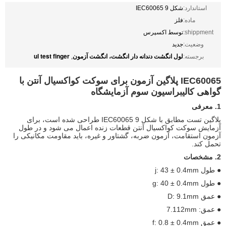
استاندارد:
شکل 9 IEC60065
ماده:
فلز
shippment:
توسط اکسپرس
وضعیت:
جدید
لول انگشت دندانه دار انگشت، انگشت آزمون
ul test finger
برجسته:
,
IEC60065 پلاگین آزمون برای سوکت کواکسیال آنتن با
گواهی کالیبراسیون سوم آزمایشگاه
1. معرفی
پلاگین تست مطابق با شکل 9 IEC60065 طراحی شده است، برای
آزمایش سوکت کواکسیال آنتن قطعات زنده اعمال می شود و در طول
آزمون استقامت، آزمون ضربه، گشتاور و غیره، باید مقاومت مکانیکی را
تحمل کند.
2. مشخصات
● طول j: 43 ± 0.4mm
● طول g: 40 ± 0.4mm
● عمق D: 9.1mm
● عمق: 7.112mm
● عمق f: 0.8 ± 0.4mm