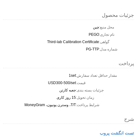
جزئیات محصول
محل منبع:
چين
نام تجاری:
PEGO
گواهی:
Third-lab Calibration Certificate
شماره مدل:
PG-TTP
پرداخت
مقدار حداقل تعداد سفارش:
1set
قیمت:
USD300-500/set
جزئیات بسته بندی:
جعبه کارتن
زمان تحویل:
15 روز کاری
شرایط پرداخت:
T/T، وسترن یونیون، MoneyGram
شرح
تست انگشت پروب