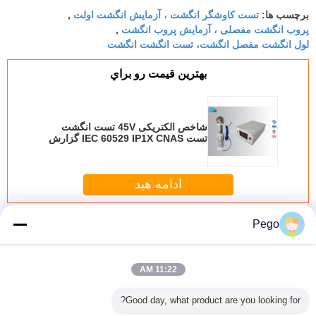
تست کاوشگر انگشت ، آزمایش انگشت اولت
برچسب ها:
,
پروب انگشت مفصلی ، آزمایش پروب انگشت
,
لول انگشت مفصل انگشت، تست انگشت انگشت
بهترين قيمت رو براي
شاخص الکتریکی 45V تست انگشت
تست IEC 60529 IP1X CNAS گزارش
کالیبراسیون
ادامه هید
تست انگشت پروب
بیش
Pego
11:22 AM
Good day, what product are you looking for?
ست انگشت
دستگیره نایلون
UL507 PA100A
جدید Conditon
rin
ه شده با
UL507 PA135A
تست شانه ای
IEC60335 آزمون
زنگ ok