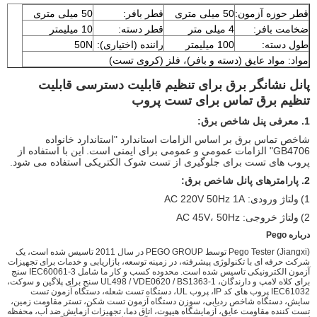
قطر حوزه آزمون:
50 میلی متری
قطر بافر:
50 میلی متری
ضخامت بافر:
4 میلی متر
قطر دسته:
10 میلیمتر
طول دسته:
100 میلیمتر
راننده (اختیاری):
50N
مواد: مواد عایق (دسته و بافر)، فلز (کروی تست)
پانل نشانگر برق برای تنظیم قابلیت دسترسی قابلیت
تنظیم برق تماس برای تست پروب
1. معرفی پنل شاخص برق:
شاخص تماس برق بر اساس الزامات استاندارد "استاندارد خانواده
GB4706" الزامات عمومی و عمومی برای ایمنی است.
این با استفاده از
پروب های تست برای جلوگیری از تست شوک الکتریکی استفاده می شود.
2. پارامترهای پانل شاخص برق:
1)
ولتاژ ورودی: AC 220V 50Hz 1A
2)
ولتاژ خروجی: AC 45V، 50Hz
درباره Pego
Pego Tester (Jiangxi) توسط PEGO GROUP در سال 2011 تاسیس شده است، یک
شرکت حرفه ای با تکنولوژی پیشرفته، در زمینه توسعه، بازاریابی و خدمات برای تجهیزات
آزمون الکترونیکی تاسیس شده است. محدوده کسب و کار ما شامل IEC60061-3 سنج
برای کلاه لامپ و دارندگان، UL498 / VDE0620 / BS1363-1 سنج برای پلاگین و سوکت،
IEC61032 پروب های کد IP، پروب UL، دستگاه تست شعله، دستگاه آزمون تست
سایش، دستگاه شاخص ردیابی، سوزن دستگاه آزمون تست شکن، تستر مقاومت زمین،
تست کننده مقاومت عایق، آزمایشگاه هیپوت، اتاق دما، تجهیزات آزمایش ضد آب، محفظه