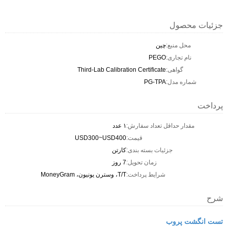
جزئیات محصول
محل منبع:
چين
نام تجاری:
PEGO
گواهی:
Third-Lab Calibration Certificate
شماره مدل:
PG-TPA
پرداخت
مقدار حداقل تعداد سفارش:
۱ عدد
قیمت:
USD300~USD400
جزئیات بسته بندی:
کارتن
زمان تحویل:
7 روز
شرایط پرداخت:
T/T، وسترن یونیون، MoneyGram
شرح
تست انگشت پروب