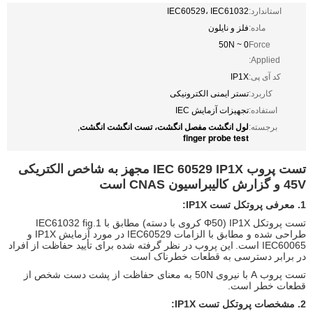
استاندارد:
IEC60529، IEC61032
ماده:
فلز و نایلون
0 ~ 50N
Force
Applied:
کد آی پی:
IP1X
کاربرد:
تستر ایمنی الکترونیکی
استفاده:
تجهیزات آزمایش IEC
لول انگشت مفصل انگشت، تست انگشت انگشت
برجسته:
,
finger probe test
تست پروب IEC 60529 IP1X مجهز به شاخص الکتریکی
45V و گزارش کالیبراسیون CNAS است
1. معرفی پروتکل تست IP1X:
تست پروتکل IP1X (Φ50 کروی با دسته) مطابق با IEC61032 fig.1
طراحی شده و مطابق با الزامات IEC60529 در مورد آزمایش IP1X و
IEC60065 است.
این پروب در نظر گرفته شده برای تأیید حفاظت از افراد
در برابر دسترسی به قطعات خطرناک است
تست پروب A با نیروی 50N به معنای حفاظت از پشت دست شخص از
قطعات خطر است.
2. مشخصات پروتکل تست IP1X: