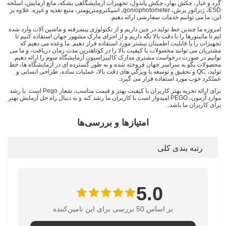
گرد و غبار، چکش بهار، چکش پاندول، تجهیزات آزمایشگاهی بشکه، مانع آزمایش، اسلحه
ESD، ژنراتور پرش، goniophotometer، اسپکترومتریومتر، منبع تغذیه و غیره. علاوه بر
این، ما می توانیم خدمات سفارشی ارائه دهیم.
امروزه ما چندین خط تولید در چین داریم و از تکنولوژی پیشرفته و ماشین آلات وارد شده
ایم تا مانیتورها را با دقت بالا نگه داریم و از اجزای مارک مشهور جهان استفاده کنیم تا
تجهیزات را با قابلیت اطمینان بیشتر مورد استفاده قرار دهیم. ما وعده می دهیم که
مشتریان می توانند محصولات با کیفیت بالا را در کوتاهترین مدت زمان دریافت، و ما می
توانیم در صورت درخواست مشتری مدارک کالیبراسیون آزمایشگاه سوم را ارائه دهیم.
محصولات پگو به سراسر جهان فروخته شده و به طور گسترده ای در آزمایشگاه ها، خط
تولید، QC و تحقیق و توسعه با ویژگی های دقت بالا، عملیات ساده، طراحی انسانی و
عملکرد خوب مورد استفاده قرار می گیرد.
برای ارائه تجربه بهتر کاربران با کیفیت بهتر و قیمت مناسب، شعار Pego است. با رشد
موارد آزمون، PEGO امیدوار است با کاربران ما رشد کند و به دنبال راه حل آزمایش بهتر
برای کاربران ما باشد.
امتیازها و بررسی‌ها
رتبه بندی کلی
5.0
بر اساس 50 بررسی برای این تامین‌کننده