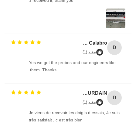
I received it, thank you.
David Calabro
D
مفید (1)
Yes we got the probes and our engineers like
them. Thanks.
Damien GOURDAIN
D
مفید (1)
Je viens de recevoir les doigts d essais, Je suis
très satisfait , c est très bien