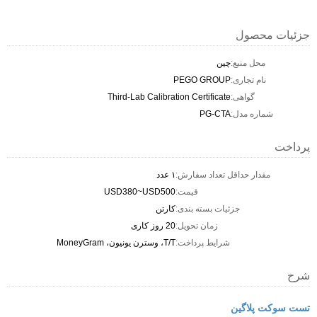
جزئیات محصول
محل منبع:
چين
نام تجاری:
PEGO GROUP
گواهی:
Third-Lab Calibration Certificate
شماره مدل:
PG-CTA
پرداخت
مقدار حداقل تعداد سفارش:
۱ عدد
قیمت:
USD380~USD500
جزئیات بسته بندی:
کارتن
زمان تحویل:
20 روز کاری
شرایط پرداخت:
T/T، وسترن یونیون، MoneyGram
شرح
تست سوکت پلاگین