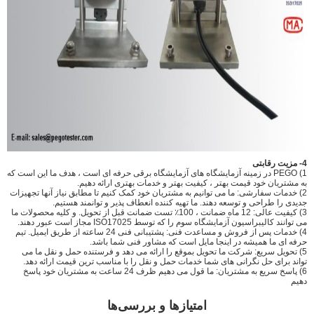
4- مزیت رقابتی
1) PEGO در زمینه آزمایشگاه های آزمایشگاه برقی حرفه ای است ، هدف ما این است که
به مشتریان خود قیمت بهتر ، کیفیت بهتر و خدمات بهتری ارائه دهیم.
2) خدمات سفارشی: ما می توانیم به مشتریان خود کمک کنیم تا مطابق نیاز آنها تجهیزات
جدیدی را طراحی و توسعه دهند. ما تهیه کننده انعطاف پذیر و توانمند هستیم.
3) کیفیت عالی: 12 ماه ضمانت ، 100٪ تست ضمانت قبل از تحویل. و کلیه محصولات ما
می توانند کالیبراسیون آزمایشگاه سوم را که توسط ISO17025 مجاز است عبور دهند.
4) خدمات پس از فروش و مساعدت فنی: پشتیبانی فنی 24 ساعته از طریق ایمیل. تیم
حرفه ای ما همیشه در اینجا مایل است که مشاور فنی شما باشد.
5) تحویل سریع: شرکت ما تحویل بموقع را ارائه می دهد و فرستنده حمل و نقل ما می
تواند برای حل نگرانی های شما خدمات حمل و نقل را با مناسب ترین قیمت ارائه دهد.
6) پاسخ سریع به مشتریان: ما قول می دهیم ظرف 24 ساعت به مشتریان خود پاسخ
دهیم
امتیازها و بررسی‌ها