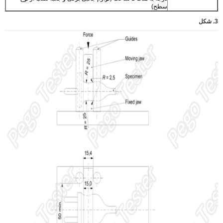
سطح)
3. شکل