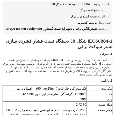
استاندارد:
بند IEC60884-1 بند 25.4 / شکل 38
ماده:
فولاد ضد زنگ
کاربرد:
تست کننده پریز برق
حمل و نقل:
توسط اکسپرس
تستر پلاگین برقی ، تجهیزات تست گشتاور
torque testing equipment
برجسته:
,
IEC60884-1 شکل 38 دستگاه تست فشار فشرده سازی
تستر سوکت برقی
1. معرفی
دستگاه تست فشرده سازی طبق بند I.460884-1 بند 25.4 و شکل 38 طراحی شده
است ، برای تأیید عملکرد مقاومت فشرده سازی در گرم کردن پوشش سوکت ، پریز برق
، لوازم جانبی برقی و جعبه نصب نوع از سطح استفاده می شود. دستگاه آزمایش باید با
اجاق گاز کار کند. نیروی 20N از طریق فک به مدت 1 ساعت به نمونه اعمال می شود و
نمونه نمی تواند آسیب ببیند.
2. پارامتر
پیکربندی
فک متحرک و فک ثابت (60mmx15mm) ، راهنما و وزنها
فک
R25mm ، گوشه گرد استوانه ای تیز ، دور: R2.5mm
وزن
20N
دمای تست
80 ℃ 2
زمان تست
5 25 5 درجه به مدت 1 دقیقه (پوشش سوکت متحرک) ، 2 80 80
درجه به مدت 1 ساعت (لوازم جانبی برقی و جعبه نصب از نوع