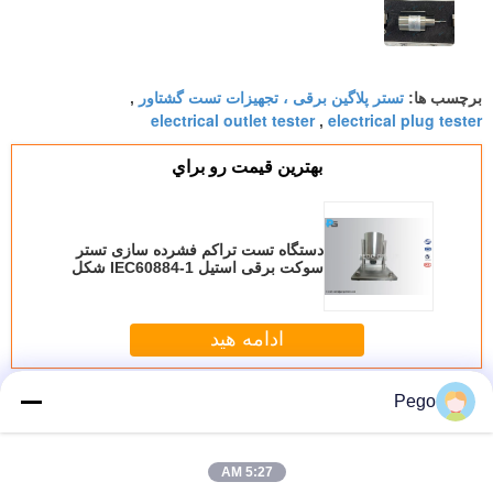
تستر پلاگین برقی ، تجهیزات تست گشتاور
برچسب ها:
,
electrical outlet tester
electrical plug tester
,
بهترين قيمت رو براي
دستگاه تست تراکم فشرده سازی تستر
سوکت برقی استیل IEC60884-1 شکل
38
ادامه هید
تست سوکت پلاگین
بیش
Pego
5:27 AM