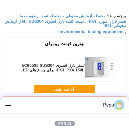
محفظه آزمایش محیطی ، محفظه تست رطوبت دما
برچسب ها:
,
تستر نازل اسپری IPX4 ، تست کننده نازل اسپری SUS304 ، اتاق آزمایش
محیطی 150L
environmental testing equipment
,
بهترين قيمت رو براي
تستر نازل اسپری IEC60598 SUS304
IPX3 IPX4 150L برای چراغ های LED
ادامه هید
تجهیزات آزمون محیط زیست
Pego
بیش
8:02 AM