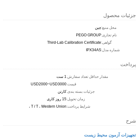
جزئیات محصول
محل منبع:
چین
نام تجاری:
PEGO GROUP
گواهی:
Third-Lab Calibration Certificate
شماره مدل:
IPX34AS
پرداخت
مقدار حداقل تعداد سفارش:
1 ست
قیمت:
USD2000~USD3000
جزئیات بسته بندی:
کارتن
زمان تحویل:
15 روز کاری
شرایط پرداخت:
T / T ، Western Union ،
شرح
تجهیزات آزمون محیط زیست