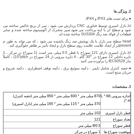
2. ویژگی ها
● برای تست های IPX3 و IPX4.
zz نازل اسپری توسط فناوری CNC پردازش می شود ، سر از برنج خالص ساخته می
شود و سطح آن با آینه پرداخت می شود.سپر متحرک از آلومینیوم ساخته شده و سایر
قطعات از فولاد ضد زنگ SUS304 ساخته شده اند.
head سطح سر نازل با یک پوشش ضد زنگ پاشیده می شود ، که می تواند به طور م
preventثر از ایجاد علامت علامت روی سطح نازل و ایجاد تأثیر بر ظاهر جلوگیری کند.
zz نازل اسپری دارای 121 سوراخ با قطر 0.5 میلی متر است (1 سوراخ در مرکز ، 1
0
0
دایره داخلی 12 سوراخ در 30
گام ، 4 دایره بیرونی از 24 سوراخ در 15
pitch) ، کاملاً
نیاز IEC60529 را برآورده می کنید.
● جعبه کنترل شامل تایمر ، دکمه سوئیچ برق ، دکمه توقف اضطراری ، دکمه شروع و
جریان سنج است.
3. مشخصات
اندازه بیرونی (L * W
870 میلی متر * 600 میلی متر * 950 میلی متر (جعبه کنترل)
* H)
370 میلی متر * 115 میلی متر * 165 میلی متر (نازل اسپری)
قطر نازل اسپری
102 میلی متر
تعداد سوراخ
121
قطر سوراخ
Φ0.5 میلی متر
موقعیت سوراخ ها
1 سوراخ در مرکز