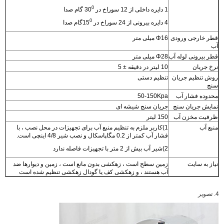
0
1 دایره داخلی از 12 سوراخ در 30
گام صدا
0
4 دایره بیرونی از 24 سوراخ در 15
گام صدا
قطر خارجی ورودی
Φ16 میلی متر
آب
قطر بیرونی لوله آب
Φ28 میلی متر
نرخ جریان
10 لیتر در دقیقه ± 5
روش تنظیم جریان
تنظیم دستی
سنج
محدوده فشار آب
50-150Kpa
نمایش جریان سنج
جریان سنج شیشه ای
ظرفیت مخزن آب
150 لیتر
منبع آب
1)کاربر ملزم به تنظیم منبع آب برای تجهیزات در محل نصب ، با
فشار آب کمتر از 0.2 مگاپاسکال و نصب شیر 4/8 اینچی است.
2)شیر آب بیش از 2 متر با تجهیزات فاصله ندارد
نیاز به سایت
زمین سطح است ، زهکشی بدون مانع است ، زمین و دیوارها ضد
آب هستند ، و زهکشی کف یا گودال زهکشی تنظیم شده است
4. تصویر