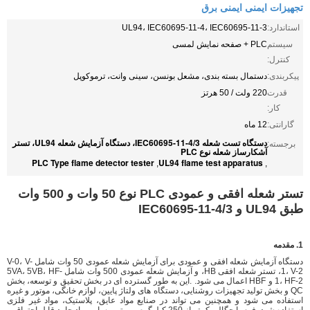
تجهیزات ایمنی ایمنی برق
استاندارد:
UL94، IEC60695-11-4، IEC60695-11-3
سیستم
PLC + صفحه نمایش لمسی
کنترل:
پیکربندی:
دستمال بسته بندی، مشعل بونسن، سینی وانت، ترموکوپل
قدرت
220 ولت / 50 هرتز
کار:
گارانتی:
12 ماه
دستگاه تست شعله IEC60695-11-4/3، دستگاه آزمایش شعله UL94، تستر
برجسته:
آشکارساز شعله نوع PLC
PLC Type flame detector tester
UL94 flame test apparatus
,
,
تستر شعله افقی و عمودی PLC نوع 50 وات و 500 وات
طبق UL94 و IEC60695-11-4/3
1. مقدمه
دستگاه آزمایش شعله افقی و عمودی برای آزمایش شعله عمودی 50 وات شامل V-0، V-
1، V-2، تستر شعله افقی HB، و آزمایش شعله عمودی 500 وات شامل 5VA، 5VB، HF-
1، HF-2 و HBF اعمال می شود. .این به طور گسترده ای در بخش تحقیق و توسعه، بخش
QC و بخش تولید تجهیزات روشنایی، دستگاه های ولتاژ پایین، لوازم خانگی، موتور و غیره
استفاده می شود و همچنین می تواند در صنایع مواد عایق، پلاستیک، مواد غیر فلزی
استفاده شود. فوم با چگالی کمتر از 250 کیلوگرم بر متر و سایر مواد جامد قابل احتراق.