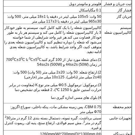
ثبت جریان و فشار
فلومتر و مانومتر دوبل
فشار گاز
0.1 مگاپاسکال
جریان گاز
50 وات: 5±105 میلی لیتر در دقیقه یا 1±18 میلی متر، 500 وات:
30±965 میلی لیتر در دقیقه یا 3±117 میلی متر
سیستم
کالیبراسیون شعله را با یک کلید کامل کنید، سیستم به طور خودکار
کالیبراسیون شعله
3 بار کالیبراسیون شعله را کامل می کند و سیستم هر بار به طور
خودکار قضاوت می کند.هر غیر واجد شرایطی از شما خواسته
می‌شود که شعله را دوباره تنظیم کنید و کالیبراسیون شعله بعدی را
متوقف کنید، اگر واجد شرایط باشد، به کالیبراسیون شعله بعدی
ادامه دهید.
0
0
0
0
1).دمای شعله مورد نیاز: از 100 گرم کنید
C تا 700
C±5
C
C±3
در زمان 44s±2s (50W) و 54s±2s (500W)
2).ارتفاع شعله: 50 وات: 20±2 میلی متر (50 وات) 500 وات:
40±2 میلی متر (داخلی)، 125±10 میلی متر (خارجی)
3).ترموکوپل: ترموکوپل Φ0.5 میلی متر نوع K (مقاومت در برابر
حرارت آستین عایق تا 1250 ℃)، 2 قطعه برای تشخیص دما
4).بلوک های مسی اندازه گیری دما
حجم محفظه
0.75 CBM، پس زمینه مشکی مات، پنکه داخلی، سوراخ اگزوز:
Φ70 میلی متر
2
تجهیزات جانبی
سینی برداشت، گیره نمونه، دستمال بسته بندی 12 گرم در متر
30
2
گرم در متر
، مش سیم فولادی، ارتفاع سنج، پنبه ای، ریموت کنترل
و غیره.
ابعاد دستگاه
1260mm(W)*700mm(D)*1300mm (H)