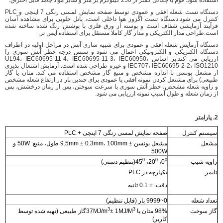
دستگاه تست شعله افقی و عمودی توسط صفحه نمایش لمسی رنگی 7 اینچی و PLC
کنترل می شود.دستگاه تست اگزوز هوا داخلی است، پانل جلویی برای مشاهده آسان
فرآیند آزمایشی شفاف است و پوسته از ورق فلزی با پوشش رنگ شده ساخته شده
است.طراحی مدار الکتریکی و مدار گاز کاملا مستقل برای استفاده ایمن تر.
دستگاه آزمایش شعله افقی و عمودی برای شبیه سازی آتش در مراحل اولیه در اطراف
دستگاه الکتریکی و الکترونیکی اعمال می شود و سپس درجه خطر آتش سوزی را
ارزیابی می کند.بر اساس UL94، IEC60695-11-4، IEC60695-11-3، IEC60950،
IEC707، IEC60695-2-2، ISO1210 و غیره طراحی شده است. آزمایش اشتعال پذیری
از مشعل بونسن با اندازه مشخص و منبع گاز مشخص استفاده می کند. متان یا گاز
طبیعی) برای مشتعل کردن نمونه افقی یا عمودی برای چندین بار در ارتفاع شعله مشخص
و زاویه شعله مشخص، خطر آتش سوزی با سرعت سوختن، پس از زمان درخشش، پس
از زمان شعله و طول آسیب نمونه ارزیابی می شود.
2. پارامتر
سیستم کنترل
صفحه نمایش لمسی رنگی 7 اینچی + PLC
مشعل
مشعل بونسن ± 9.5mm ± 0.3mm، 100mm طول، منبع: 50W و
500W
0
0
0
زاویه شیب
0
، 20
، 45
(تنظیم دستی)
تایمر
یکپارچه در PLC
دقت: ± 0.1 ثانیه
تعداد شعله
0~9999 بار (قابل تنظیم)
3
3
گاز سوخت
98% متان یا 37MJ/m
± 1MJ/M
گاز طبیعی (تهیه شده توسط
کاربر)