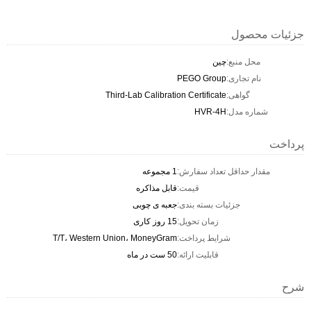
جزئیات محصول
محل منبع:
چین
نام تجاری:
PEGO Group
گواهی:
Third-Lab Calibration Certificate
شماره مدل:
HVR-4H
پرداخت
مقدار حداقل تعداد سفارش:
1 مجموعه
قیمت:
قابل مذاکره
جزئیات بسته بندی:
جعبه ی چوبی
زمان تحویل:
15 روز کاری
شرایط پرداخت:
T/T، Western Union، MoneyGram
قابلیت ارائه:
50 ست در ماه
شرح