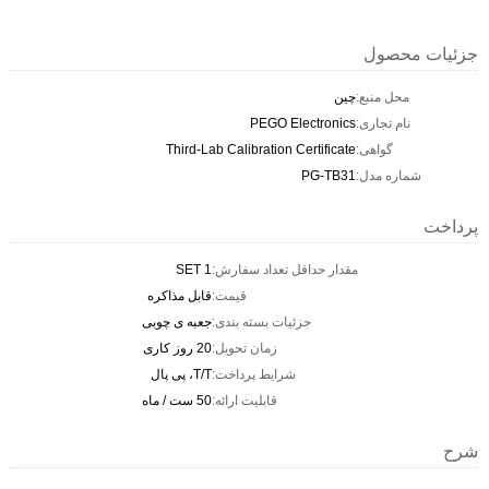
جزئیات محصول
محل منبع:
چین
نام تجاری:
PEGO Electronics
گواهی:
Third-Lab Calibration Certificate
شماره مدل:
PG-TB31
پرداخت
مقدار حداقل تعداد سفارش:
1 SET
قیمت:
قابل مذاکره
جزئیات بسته بندی:
جعبه ی چوبی
زمان تحویل:
20 روز کاری
شرایط پرداخت:
T/T، پی پال
قابلیت ارائه:
50 ست / ماه
شرح