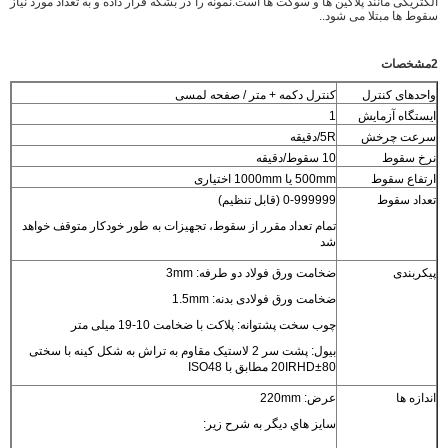
الکتریکی مانند پلاگین ها و سوکت ها است.نمونه را در بشکه قرار داده و به تعداد مورد نیاز
سقوط ها مبتلا می شود..
2مشخصات
واحدهای کنترل
کنترل دکمه + متر / صفحه لمسی
ایستگاه آزمایش
1
سرعت چرخش
5R/دقيقه
نرخ سقوط
10 سقوط/دقیقه
ارتفاع سقوط
500mm یا 1000mm اختیاری
تعداد سقوط
0-999999 (قابل تنظیم)
تمام تعداد مقرر از سقوط، تجهیزات به طور خودکار متوقف خواهد
شد
پیکربندی
ضخامت ورق فولاد دو طرفه: 3mm
ضخامت ورق فولادی بدنه: 1.5mm
چوب سخت پشتوانه: پلاکت با ضخامت 10-19 میلی متر
بیول: پشت سر 2 لاستیک مقاوم به تراش به شکل کینه با سختی
80±20IRHD مطابق با ISO48
اندازه ها
عرض: 220mm
سايز هاي ديگر به شرح زير: