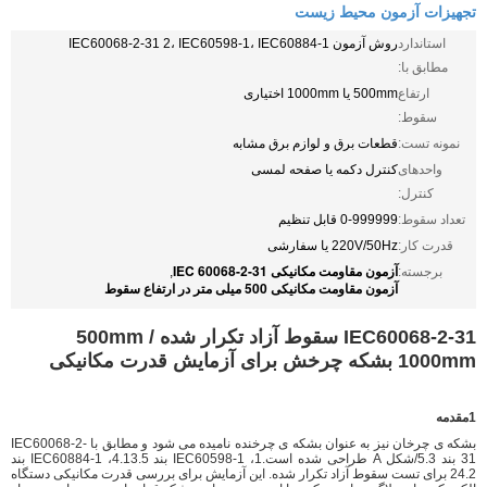
تجهیزات آزمون محیط زیست
استاندارد
روش آزمون IEC60068-2-31 2، IEC60598-1، IEC60884-1
مطابق با:
ارتفاع
500mm یا 1000mm اختیاری
سقوط:
نمونه تست:
قطعات برق و لوازم برق مشابه
واحدهای
کنترل دکمه یا صفحه لمسی
کنترل:
تعداد سقوط:
0-999999 قابل تنظیم
قدرت کار:
220V/50Hz یا سفارشی
آزمون مقاومت مکانیکی IEC 60068-2-31
برجسته:
,
آزمون مقاومت مکانیکی 500 میلی متر در ارتفاع سقوط
IEC60068-2-31 سقوط آزاد تکرار شده 500mm /
1000mm بشکه چرخش برای آزمایش قدرت مکانیکی
1مقدمه
بشکه ی چرخان نیز به عنوان بشکه ی چرخنده نامیده می شود و مطابق با IEC60068-2-
31 بند 5.3/شکل A طراحی شده است.1، IEC60598-1 بند 4.13.5، IEC60884-1 بند
24.2 برای تست سقوط آزاد تکرار شده. این آزمایش برای بررسی قدرت مکانیکی دستگاه