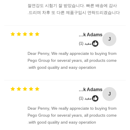
절연강도 시험기 잘 받았습니다. 빠른 배송에 감사
드리며 차후 또 다른 제품구입시 연락드리겠습니다.
Jack Adams
J
مفید (1)
Dear Penny, We really appreciate to buying from
Pego Group for several years, all products come
with good quality and easy operation.
Jack Adams
J
مفید (1)
Dear Penny, We really appreciate to buying from
Pego Group for several years, all products come
with good quality and easy operation.