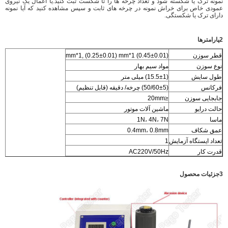
نمونه ترک یا شکسته شود و تعداد چرخه ها را تا شکست ثبت کنید.یا اعمال یک نیروی
عمودی خاص برای خراش نمونه در چرخه های ثابت و سپس مشاهده کنید که آیا نمونه
دارای ترک یا شکستگی.
2پارامترها
قطر سوزن
(0.45±0.01) mm*1, (0.25±0.01) mm*1
نوع سوزن
مواد سیم بهار
طول سایش
(15.5±1) میلی متر
فرکانس
(50/60±5) چرخه/ دقیقه (قابل تنظیم)
جابجایی سوزن
≤20mm
حالت درایو
ماشین آلات موتور
ماسا
1N، 4N، 7N
عمق شکاف
0.4mm، 0.8mm
تعداد ایستگاه آزمایش
1
قدرت کار
AC220V/50Hz
3جزئیات محصول