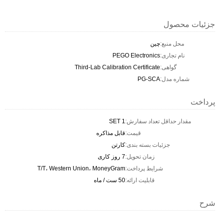
جزئیات محصول
محل منبع:
چین
نام تجاری:
PEGO Electronics
گواهی:
Third-Lab Calibration Certificate
شماره مدل:
PG-SCA
پرداخت
مقدار حداقل تعداد سفارش:
1 SET
قیمت:
قابل مذاکره
جزئیات بسته بندی:
کارتن
زمان تحویل:
7 روز کاری
شرایط پرداخت:
T/T، Western Union، MoneyGram
قابلیت ارائه:
50 ست / ماه
شرح