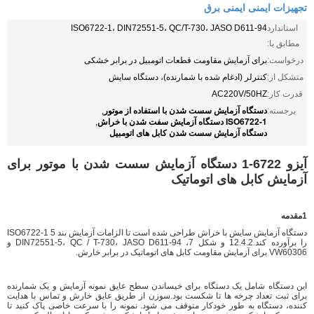
تجهیزات ایمنی ایمنی برق
استاندارد
ISO6722-1، DIN72551-5، QC/T-730، JASO D611-94
مطابق با:
درخواست:
برای آزمایش مقاومت قطعات اتومبیل در برابر خشکی
متشکل از:
کنترلر (ادغام شده با شمارنده)، دستگاه سایش
قدرت کار:
AC220V/50HZ
دستگاه آزمایش سست شدن با استفاده از موتور
برجسته:
,
ISO6722-1 دستگاه آزمایش سفت شدن با خراش
,
دستگاه آزمایش سست شدن کابل های اتومبیل
آیزو 6722-1 دستگاه آزمایش سست شدن با موتور برای
آزمایش کابل های اتوماتیک
1مقدمه
دستگاه آزمایش سایش با خراش طراحی شده است تا الزامات آزمایش بند 5 ISO6722-1
را برآورده کند.12.4.2 و شکل 7، DIN72551-5، QC / T-730، JASO D611-94 و
VW60306 برای آزمایش مقاومت کابل های اتوماتیک در برابر خارش.
این دستگاه شامل یک دستگاه برای خیساندن سطح عایق نمونه آزمایش و یک شمارنده
برای ثبت تعداد چرخه ها تا شکست بود.سوزن از طریق عایق خارش و تماس با هدایت
کننده، دستگاه به طور خودکار متوقف می شود. نمونه را با سرعت خاصی پاک کنید تا