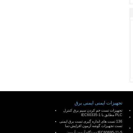
تجهیزات ایمنی ایمنی برق
تجهیزات تست خم کردن سیم برق کنترل
PLC مطابق با IEC60335-1
136 تست های اندازه گیری تست برق ایمنی
تست تجهیزات گوشه آزمون افزایش دما
IEC60695-11-5 دستگاه آزمون آزمون