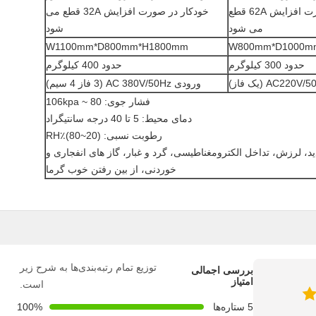
طور خودکار در صورت افزایش 62A قطع
خودکار در صورت افزایش 32A قطع می
می شود
شود
W1100mm*D800mm*H1800mm
W800mm*D1000m
حدود 300 کیلوگرم
حدود 400 کیلوگرم
ورودی AC 380V/50Hz (3 فاز 4 سیم)
فشار جوی: 80 ~ 106kpa
دمای محیط: 5 تا 40 درجه سانتیگراد
رطوبت نسبی: (20~80)٪RH
 لرزش، تداخل الکترومغناطیسی، گرد و غبار، گاز های انفجاری و
خوردنی، از بین رفتن خوب گرما
توزیع تمام رتبه‌بندی‌ها به شرح زیر
بررسی اجمالی
امتیاز
است.
5 ستاره‌ها
100%