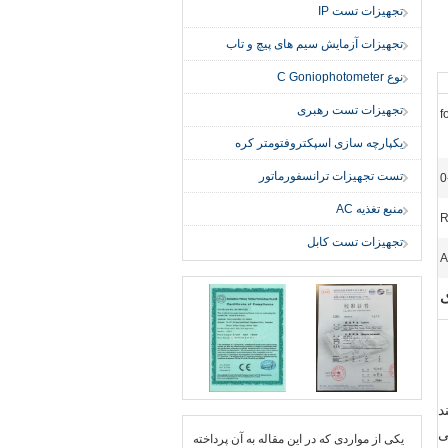
تجهیزات تست IP
تجهیزات آزمایش سیم های پیچ و تاب
نوع C Goniophotometer
تجهیزات تست رهبری
f
یکپارچه سازی اسپکتروفتومتر کره
تست تجهیزات ترانسفورماتور
0
منبع تغذیه AC
R
تجهیزات تست کابل
A
ک
زمایش عمر ولتاژ و سوئیچ است و الزامات آزمایش IEC60884-1 بند
جی
یكی از مواردی كه در این مقاله به آن پرداخته