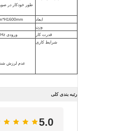
ابعاد
m*H1600mm
وزن
قدرت کار
ورودی AC220V/50Hz (یک فاز)
شرایط کاری
عدم لرزش شدید،
رتبه بندی کلی
5.0