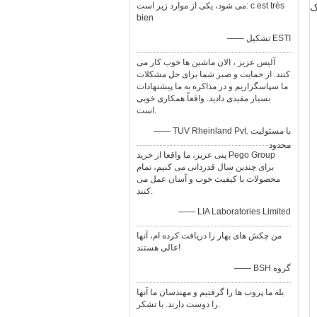
می شود، یكی از موارد زیر است: c est très
خنک
bien
—— تشکیل ESTI
آلیس عزیز ، الان ماشین ها خوب کار می
کنند. از حمایت و صبر شما برای حل مشکلات
ما سپاسگزاریم و در مذاکره به ما پیشنهادات
بسیار مفیدی دادید. واقعاً همکاری خوبی
است.
—— TUV Rheinland Pvt. با مسئولیت
محدود
پنی عزیز، ما واقعا از خرید Pego Group
برای چندین سال قدردانی می کنیم، تمام
محصولات با کیفیت خوب و آسان عمل می
کنند.
—— LIA Laboratories Limited
من چکش های بهار را دریافت کرده ام، آنها
عالی هستند!
—— BSH گروه
بله ما پروب ها را گرفتیم و مهندسان ما آنها
را دوست دارند. با تشکر.