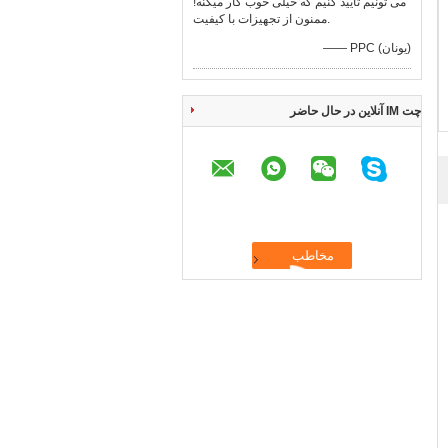
می تونیم تایید کنیم که خیلی خوب کار میکنه!
ممنون از تجهیزات با کیفیت.
—— PPC (یونان)
چت IM آنلاین در حال حاضر