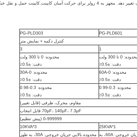
ظرفیت (بار لامپ فلورسنت) و خروجی تحرک تغییر دهد. مجهز به 4 رولر برای حرکت آسان کابینت.کابینت حمل و نقل 
PG-PLD303
PG-PLD601
کنترل دکمه + نمایش متر
3
1
دوده: 0 تا 300 ولت
محدوده: 0 تا 300 ولت
دقت: ±0.5٪
دقت: ±0.5٪
محدوده: 0-60A
محدوده: 0-30A
دقت: ±0.5٪
دقت: ±0.5٪
محدوده: 0.3-0.99
محدوده: 0.3-0.98
دقت: ±0.5٪
دقت: ±0.5٪
مقاوم، محرک، ظرفی (قابل تغییر)
70μF، 140μF، 7.3μF قابل انتخاب
0-999999 (پیش تنظیم)
3*10KVA
1*25KVA
محدوده بالایی جریان خروجی: 60A، به
محدوده بالایی جریان خروجی: 30A، به طور