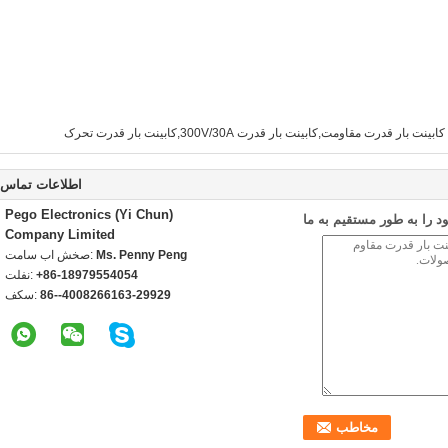
کابینت بار قدرت مقاومت,کابینت بار قدرت 300V/30A,کابینت بار قدرت تحرک
اطلاعات تماس
Pego Electronics (Yi Chun)
 را به طور مستقیم به ما
Company Limited
Ms. Penny Peng
تماس با شخص:
+86-18979554054
تلفن:
86--4008266163-29929
فکس: