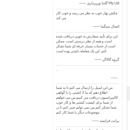
—— گاما نورپردازی Pty Ltd
چکش بهار خوب به نظر می رسد و خوب کار
می کند
—— اتصال سیگما
این برای تأیید سفارش به خوبی دریافت شده
است و همه از نظر درستی است. ممکن
است از خدمات بسیار حرفه ای شما تشکر
کنم. این یک معامله دلپذیر بوده است.
—— گروه گالاگر
..
—— .
من این ایمیل را ارسال می کنم تا به شما
اطلاع دهم که ما 2 کشتی را با گواهی
کالیبراسیون دریافت می کنیم.من می خواهم
از شما برای کیفیت کشتی ها و کار خوب
شما تشکر کنم.من نمی توانم صبر کنم تا در
موضوعات دیگر با شما کار کنم.
—— برانت فرانسه