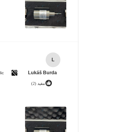
L
Lukáš Burda
ic
مفید (2)