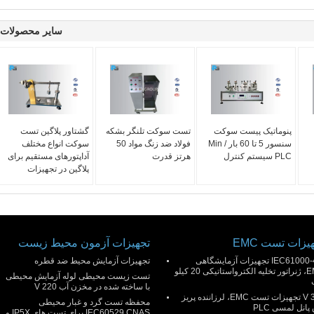
سایر محصولات
پنوماتیک پیست سوکت
تست سوکت تلنگر بشکه
گشتاور پلاگین تست
سنسور 5 تا 60 بار / Min
فولاد ضد زنگ مواد 50
سوکت انواع مختلف
PLC سیستم کنترل
هرتز قدرت
آداپتورهای مستقیم برای
پلاگین در تجهیزات
یزات تست EMC
تجهیزات آزمون محیط زیست
IEC61000-4-2 تجهیزات آزمایشگاهی
تجهیزات آزمایش محیط ضد قطره
EMC، ژنراتور تخلیه الکترواستاتیکی 20 کیلو
تست زیست محیطی لوله آزمایش محیطی
با ساخته شده در مخزن آب 220 V
300 V تجهیزات تست EMC، لرزاننده پریز
محفظه تست گرد و غبار محیطی
پانل لمسی PLC
IEC60529 CNAS برای تست های IP5X و