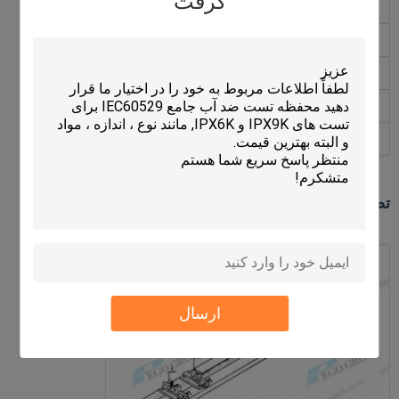
گرفت
مقطع هادی
1mm² - 630mm²
حداکثر قطر سیم
≤ φ42mm
فاصله گیره
100-1000 میلی متر
ساخت مواد
پایه آلیاژ آلومینیوم، گیره مسی
ابعاد کلی
1450 × 140 × 130 میلی متر
تصویر محصول
ارسال