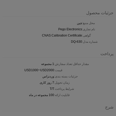
جزئیات محصول
محل منبع:
چین
نام تجاری:
Pego Electronics
گواهی:
CNAS Calibration Certificate
شماره مدل:
DQ-630
پرداخت
مقدار حداقل تعداد سفارش:
1 مجموعه
قیمت:
USD1000~USD2000
جزئیات بسته بندی:
وردنزاس
زمان تحویل:
7 روز کاری
شرایط پرداخت:
T/T
قابلیت ارائه:
100 مجموعه در ماه
شرح