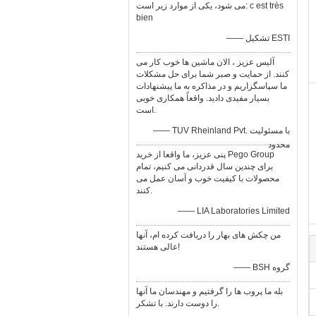
می شود، یكی از موارد زیر است: c est très
bien
—— تشکیل ESTI
آلیس عزیز ، الان ماشین ها خوب کار می
کنند. از حمایت و صبر شما برای حل مشکلات
ما سپاسگزاریم و در مذاکره به ما پیشنهادات
بسیار مفیدی دادید. واقعاً همکاری خوبی
است.
—— TUV Rheinland Pvt. با مسئولیت
محدود
پنی عزیز، ما واقعا از خرید Pego Group
برای چندین سال قدردانی می کنیم، تمام
محصولات با کیفیت خوب و آسان عمل می
کنند.
—— LIA Laboratories Limited
من چکش های بهار را دریافت کرده ام، آنها
عالی هستند!
—— BSH گروه
بله ما پروب ها را گرفتیم و مهندسان ما آنها
را دوست دارند. با تشکر.