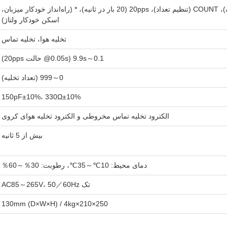
SINGLE (تک)، COUNT (تنظیم تعداد)، 20pps (20 بار در ثانیه)، * (راه‌انداز خودکار میزبان،
اسکن خودکار ولتاژ)
تخلیه هوا، تخلیه تماس
0.1～9.9s (0.05s@ حالت 20pps)
0～999 (تعداد تخلیه)
150pF±10%، 330Ω±10%
الکترود تخلیه تماس مخروطی و الکترود تخلیه هوای کروی
بیش از 5 ثانیه
دمای محیط: 10℃～35℃، رطوبت: 30％～60％
تک AC85～265V، 50／60Hz
250×210×130mm (D×W×H) / 4kg