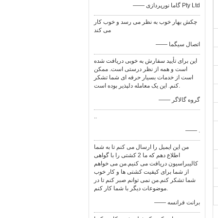
—— گاما نورپردازی Pty Ltd
چکش بهار خوب به نظر می رسد و خوب کار
می کند
—— اتصال سیگما
این برای تأیید سفارش به خوبی دریافت شده
است و همه از نظر درستی است. ممکن
است از خدمات بسیار حرفه ای شما تشکر
کنم. این یک معامله دلپذیر بوده است.
—— گروه گالاگر
..
—— .
من این ایمیل را ارسال می کنم تا به شما
اطلاع دهم که ما 2 کشتی را با گواهی
کالیبراسیون دریافت می کنیم.من می خواهم
از شما برای کیفیت کشتی ها و کار خوب
شما تشکر کنم.من نمی توانم صبر کنم تا در
موضوعات دیگر با شما کار کنم.
—— برانت فرانسه