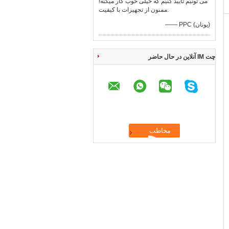
می تونیم تایید کنیم که خیلی خوب کار میکنه!
ممنون از تجهیزات با کیفیت.
—— PPC (یونان)
چت IM آنلاین در حال حاضر