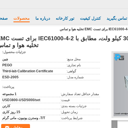
 تماس بگیرید
کنترل کیفیت
تور کارخانه
درباره ما
محصولات
صفحه
شبیه‌ساز ESD ولتاژ خروجی 30 کیلو ولت، مطابق با 000-4-2
تخلیه هوا و تما
جزئیات محصول:
محل منبع:
چین
نام تجاری:
PEGO
گواهی:
Third-lab Calibration Certificate
شماره مدل:
ESD-2005
پرداخت:
مقدار حداقل تعداد سفارش:
1 مجموعه
قیمت:
USD3800-USD5000/set
جزئیات بسته بندی:
کارتن
زمان تحویل:
15 روز کاری
شرایط پرداخت:
T/T، وسترن یونیون، مانی گرام
مخاطب