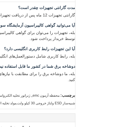
مدت گارانتی تجهیزات چقدر است؟
گارانتی تجهیزات 12 ماه پس از دریافت تجهیزات است.
آیا می‌توانید گواهی کالیبراسیون آزمایشگاه سوم
توسط خریدار پرداخت شود.
آیا این تجهیزات رابط کاربری انگلیسی دارد؟
بله، رابط کاربری شامل دستورالعمل‌های انگ
دوشاخه برق شما در کشور ما قابل استفاده نیست،
بله، ما دوشاخه برق را برای مطابقت با نیازه
کنید.
,
برچسب:
محفظه آزمون emc
ژنراتور تخلیه الکترواس
شبیه‌ساز ESD ولتاژ خروجی 30 کیلو ولت,مولد تخلیه الکترواستاتیکی مطابق با IEC61000-4-2,تجهیزات تست EMC تخلیه هوا و تماس