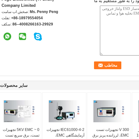
 را به طور مستقیم به ما
Company Limited
Ms. Penny Peng
تماس با شخص:
+86-18979554054
تلفن:
86--4008266163-29929
فکس:
سایر محصولات
300 V تجهیزات تست
IEC61000-4-2 تجهیزات
0 ~ 5KV EMC تجهیزات
ان با 16A
EMC، لرزاننده پریز برق
آزمایشگاهی EMC،
تست، برق سریع تست