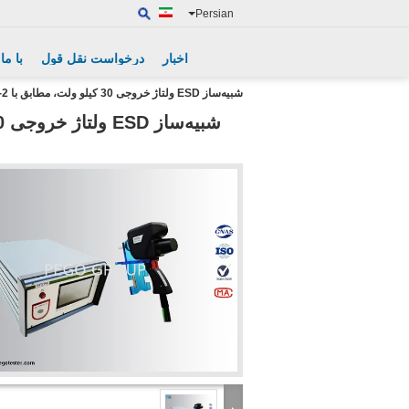
Persian
اخبار
درخواست نقل قول
با ما
شبیه‌ساز ESD ولتاژ خروجی 30 کیلو ولت، مطابق با IEC61000-4-2 برای تست EMC تخلیه هوا و تماس