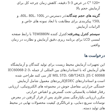
+120 °C در عرض 3-5 دقیقه، کاهش زمان چرخه کل برای
آزمایش حجم بالا
گزینه های حجم چندگانه:
در دسترس در 60L، 80L، 100L، و
150L پیکربندی برای مطابقت با ابعاد نمونه های خاص و
الزامات آزمایش
سیستم کنترل پیشرفته:
کنترل کننده TEMI880N با رابط صفحه
لمسی LCD برای برنامه ریزی دقیق آزمایش و نظارت در زمان
واقعی
درخواست ها
این تجهیزات آزمایش محیط زیست برای تولید کنندگان و آزمایشگاه
های آزمایش که با استانداردهای بین المللی از جمله IEC60068-2-3،
MIL STD، GB/T2423، JIS C 60068 کار می کنند طراحی شده
است.و استانداردهای JEDECکاربردهای معمول شامل آزمایش
خستگی حرارتی مفاصل جوش در مجموعه های الکترونیکی، ارزیابی
رفتار قطعات پلاستیکی تحت گسترش و انقباض حرارتی
مکرر،ارزیابی یکپارچگی بستر فلزی پس از قرار گرفتن در معرض
نوسانات سریع دمایی، و غربالگری کیفیت محصولات نهایی در محیط
های تولید دسته.