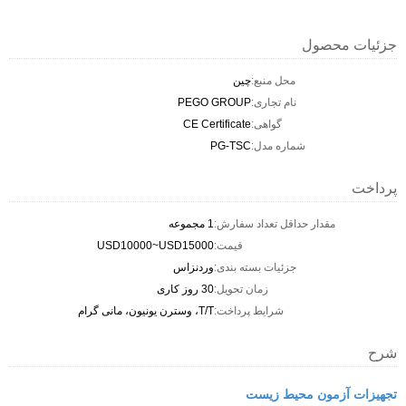
جزئیات محصول
محل منبع:
چین
نام تجاری:
PEGO GROUP
گواهی:
CE Certificate
شماره مدل:
PG-TSC
پرداخت
مقدار حداقل تعداد سفارش:
1 مجموعه
قیمت:
USD10000~USD15000
جزئیات بسته بندی:
وردنزاس
زمان تحویل:
30 روز کاری
شرایط پرداخت:
T/T، وسترن یونیون، مانی گرام
شرح
تجهیزات آزمون محیط زیست