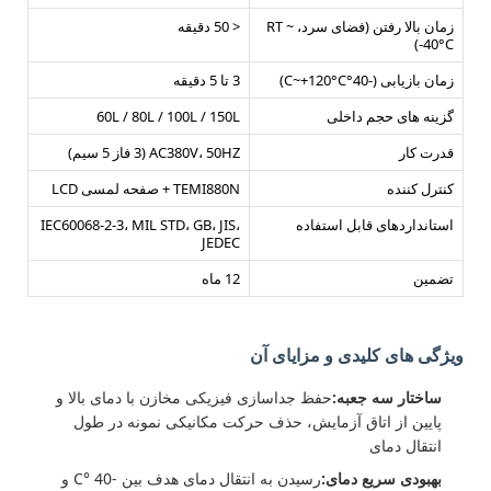
زمان بالا رفتن (فضای سرد، RT ~
< 50 دقیقه
-40°C)
زمان بازیابی (-40°C~+120°C)
3 تا 5 دقیقه
گزینه های حجم داخلی
60L / 80L / 100L / 150L
قدرت کار
AC380V، 50HZ (3 فاز 5 سیم)
کنترل کننده
TEMI880N + صفحه لمسی LCD
استانداردهای قابل استفاده
IEC60068-2-3، MIL STD، GB، JIS،
JEDEC
تضمین
12 ماه
ویژگی های کلیدی و مزایای آن
ساختار سه جعبه:
حفظ جداسازی فیزیکی مخازن با دمای بالا و
پایین از اتاق آزمایش، حذف حرکت مکانیکی نمونه در طول
انتقال دمای
بهبودی سریع دمای:
رسیدن به انتقال دمای هدف بین -40 °C و