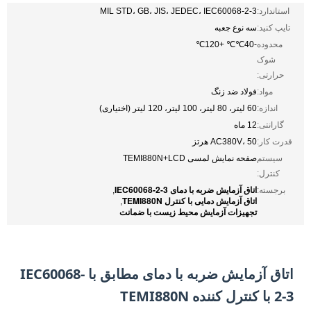
استاندارد:
MIL STD، GB، JIS، JEDEC، IEC60068-2-3
تایپ کنید:
سه نوع جعبه
محدوده
-40℃℃ +120℃
شوک
حرارتی:
مواد:
فولاد ضد زنگ
اندازه:
60 لیتر، 80 لیتر، 100 لیتر، 120 لیتر (اختیاری)
گارانتی:
12 ماه
قدرت کار:
AC380V، 50 هرتز
سیستم
صفحه نمایش لمسی TEMI880N+LCD
کنترل:
اتاق آزمایش ضربه با دمای IEC60068-2-3
برجسته:
,
اتاق آزمایش دمایی با کنترل TEMI880N
,
تجهیزات آزمایش محیط زیست با ضمانت
اتاق آزمایش ضربه با دمای مطابق با IEC60068-
2-3 با کنترل کننده TEMI880N