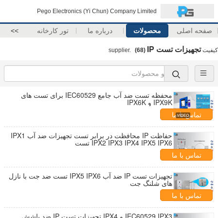
Pego Electronics (Yi Chun) Company Limited
صفحه اصلی
محصولات
درباره ما
تور کارخانه
>>
تجهیزات تست IP
کیفیت
supplier.
(68)
محفظه تست ضد آب جامع IEC60529 برای تست های
IPX9K و IPX6K
تماس با ما
حفاظت IP محافظت در برابر تست تجهیزات ضد آب IPX1
IPX2 IPX3 IPX4 IPX5 IPX6 تست
تماس با ما
تجهیزات تست IP ضد آب IPX5 IPX6 تست ضد جت با نازل
های شلنگ جت
تماس با ما
IEC60529 IPX3 و IPX4 تجهیزات تست IP ضد پاشش