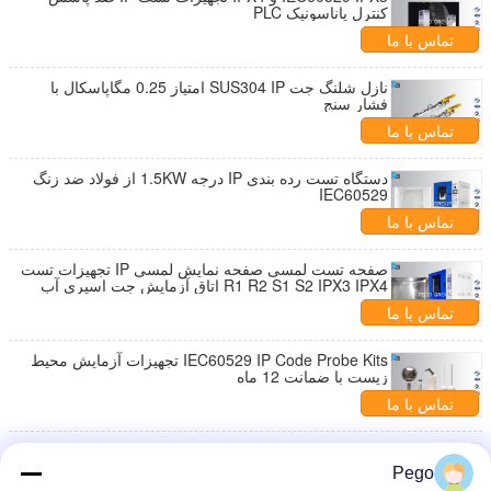
کنترل پاناسونیک PLC
تماس با ما
نازل شلنگ جت SUS304 IP امتیاز 0.25 مگاپاسکال با
فشار سنج
تماس با ما
دستگاه تست رده بندی IP درجه 1.5KW از فولاد ضد زنگ
IEC60529
تماس با ما
صفحه تست لمسی صفحه نمایش لمسی IP تجهیزات تست
R1 R2 S1 S2 IPX3 IPX4 اتاق آزمایش جت اسپری آب
تماس با ما
IEC60529 IP Code Probe Kits تجهیزات آزمایش محیط
زیست با ضمانت 12 ماه
تماس با ما
تجهیزات تست تست محافظت در برابر شرایط جدید
IEC60529 تست کدهای IP IP Probe C / D
Pego