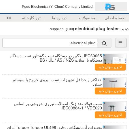
Pego Electronics (Yi Chun) Company Limited
صفحه اصلی
محصولات
درباره ما
تور کارخانه
>>
electrical plug tester
کیفیت
supplier.
(100)
IEC60065 پلاگین در دستگاه تست گشتاور تست دستگاه
دستگاه با اسلات BS / UL / AS / NZS
اکنون سؤال کنید
حداکثر و حداقل تجهیزات تست نیروی خروج با سیستم
بستن
اکنون سؤال کنید
تست فولاد ضد زنگ اتصالات نیروی خروجی بر اساس
IEC60884-1 / VDE620
اکنون سؤال کنید
تجهیزات آزمایشگاهی دقیق Torque Torque UL498 برای