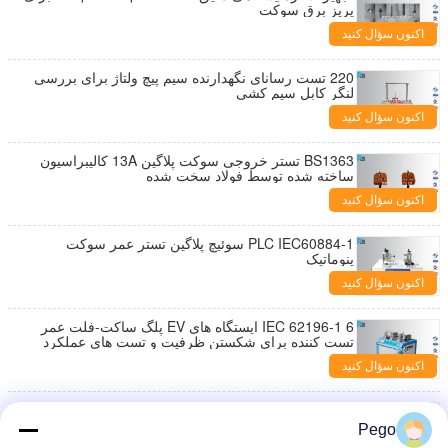
پریز برق سوکت
اکنون سؤال کنید
220 تست رسانای نگهدارنده سیم پیچ ولتاژ برای بررسی
لنگر کابل سیم کشی
اکنون سؤال کنید
BS1363 تستر خروجی سوکت پلاگین 13A کالیبراسیون
ساخته شده توسط فولاد سخت شده
اکنون سؤال کنید
PLC IEC60884-1 سوئیچ پلاگین تستر عمر سوکت
پنوماتیک
اکنون سؤال کنید
IEC 62196-1 6 ایستگاه های EV پلگ ساکت-فلت عمر
تست کننده برای شکستن ظرفیت و تست های عملکرد
عادی
اکنون سؤال کنید
نمایشگر دیجیتال IEC60598-1 32A تست کننده مقاومت
زمین RK2678XM
Pego